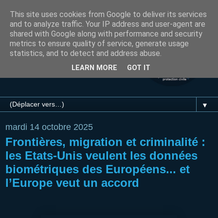
This site uses cookies from Google to deliver its services
and to analyze traffic. Your IP address and user-agent are
shared with Google along with performance and security
metrics to ensure quality of service, generate usage
statistics, and to detect and address abuse.
LEARN MORE
GOT IT
▼
mardi 14 octobre 2025
Frontières, migration et criminalité :
les Etats-Unis veulent les données
biométriques des Européens... et
l’Europe veut un accord