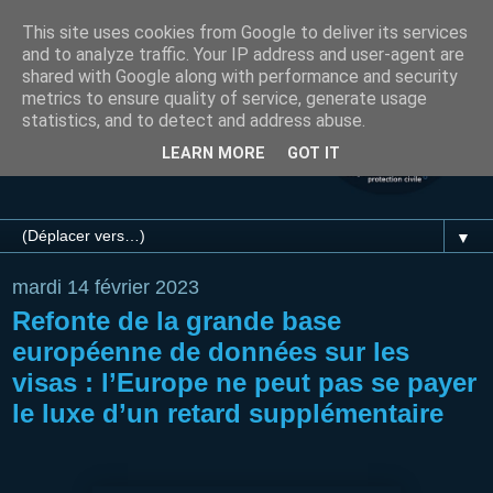
This site uses cookies from Google to deliver its services
and to analyze traffic. Your IP address and user-agent are
shared with Google along with performance and security
metrics to ensure quality of service, generate usage
statistics, and to detect and address abuse.
LEARN MORE
GOT IT
▼
mardi 14 février 2023
Refonte de la grande base
européenne de données sur les
visas : l’Europe ne peut pas se payer
le luxe d’un retard supplémentaire