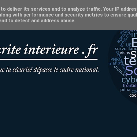
o deliver its services and to analyze traffic. Your IP addre
long with performance and security metrics to ensure qual
 and to detect and address abuse.