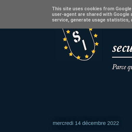
This site uses cookies from Google t
user-agent are shared with Google a
service, generate usage statistics,
mercredi 14 décembre 2022