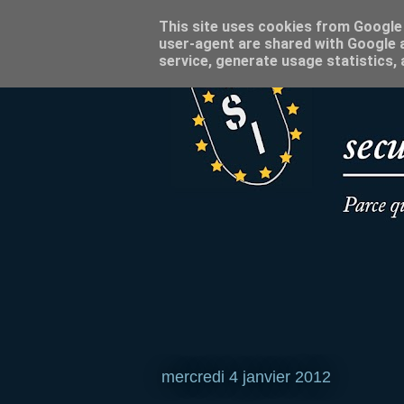
This site uses cookies from Google t
user-agent are shared with Google a
service, generate usage statistics,
mercredi 4 janvier 2012