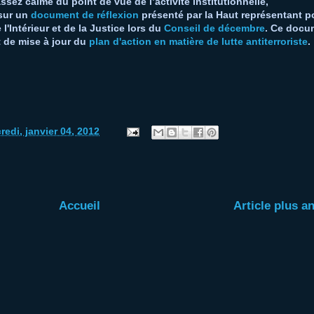
sez calme du point de vue de l’activité institutionnelle,
 sur un
document de réflexion
présenté par la Haut représentant p
 l'Intérieur et de la Justice lors du
Conseil de décembre
. Ce docu
t de mise à jour du
plan d'action en matière de lutte antiterroriste
.
redi, janvier 04, 2012
Accueil
Article plus a