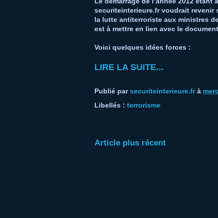
Le démarrage de l’année 2012 étant as
securiteinterieure.fr voudrait revenir
la lutte antiterroriste aux ministres de
est à mettre en lien avec le documen
Voici quelques idées forces :
LIRE LA SUITE...
Publié par
securiteinterieure.fr
à
merc
Libellés :
terrorisme
Article plus récent