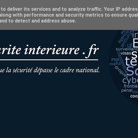
o deliver its services and to analyze traffic. Your IP addre
long with performance and security metrics to ensure qual
 and to detect and address abuse.