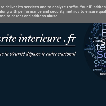
o deliver its services and to analyze traffic. Your IP addre
long with performance and security metrics to ensure qual
 and to detect and address abuse.