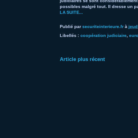
judiciaires se sont considérablement
possibles malgré tout. Il dresse un p
LA SUITE...
Publié par
securiteinterieure.fr
à
jeud
Libellés :
coopération judiciaire
,
euro
Article plus récent