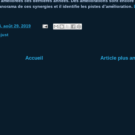
 améliorées ces dernières années. Des améliorations sont encore
anorama de ces synergies et il identifie les pistes d’amélioration.
i, août 29, 2019
just
Accueil
Article plus a