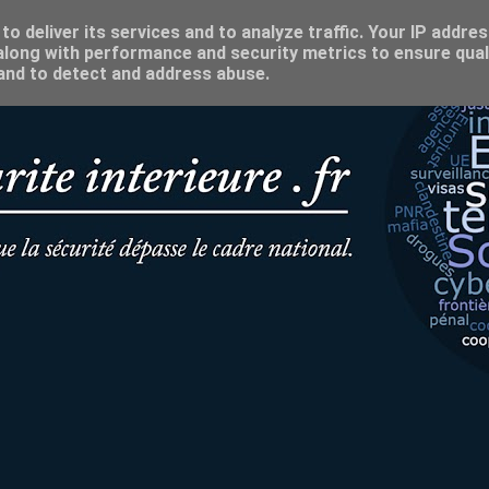
o deliver its services and to analyze traffic. Your IP addre
long with performance and security metrics to ensure qual
 and to detect and address abuse.