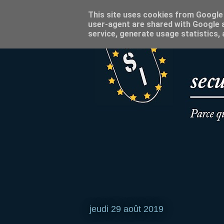
This site uses cookies from Google t
user-agent are shared with Google a
service, generate usage statistics,
jeudi 29 août 2019