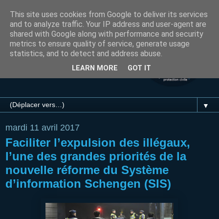
This site uses cookies from Google to deliver its services
and to analyze traffic. Your IP address and user-agent are
shared with Google along with performance and security
metrics to ensure quality of service, generate usage
statistics, and to detect and address abuse.
LEARN MORE
GOT IT
▼
mardi 11 avril 2017
Faciliter l’expulsion des illégaux,
l’une des grandes priorités de la
nouvelle réforme du Système
d’information Schengen (SIS)