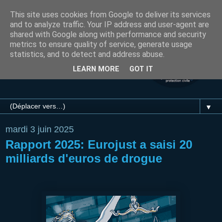
This site uses cookies from Google to deliver its services
and to analyze traffic. Your IP address and user-agent are
shared with Google along with performance and security
metrics to ensure quality of service, generate usage
statistics, and to detect and address abuse.
LEARN MORE
GOT IT
▼
mardi 3 juin 2025
Rapport 2025: Eurojust a saisi 20
milliards d'euros de drogue