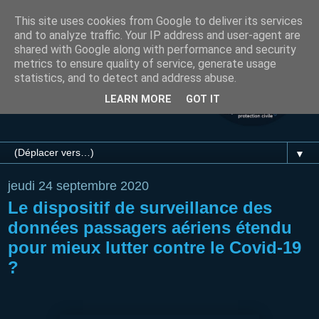
This site uses cookies from Google to deliver its services
and to analyze traffic. Your IP address and user-agent are
shared with Google along with performance and security
metrics to ensure quality of service, generate usage
statistics, and to detect and address abuse.
LEARN MORE
GOT IT
▼
jeudi 24 septembre 2020
Le dispositif de surveillance des
données passagers aériens étendu
pour mieux lutter contre le Covid-19
?