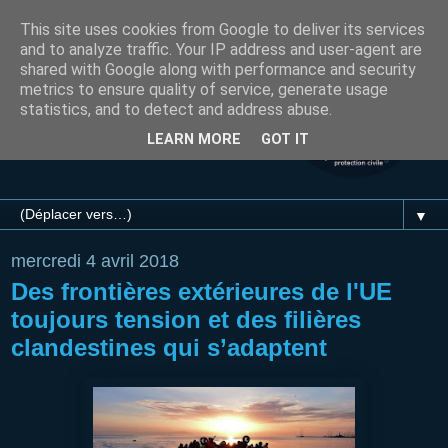
This site uses cookies from Google to deliver its services
and to analyze traffic. Your IP address and user-agent are
shared with Google along with performance and security
metrics to ensure quality of service, generate usage
statistics, and to detect and address abuse.
LEARN MORE
GOT IT
▼
mercredi 4 avril 2018
Des frontières extérieures de l'UE
toujours tension et des filières
clandestines qui s’adaptent