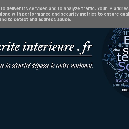
o deliver its services and to analyze traffic. Your IP addre
long with performance and security metrics to ensure qual
 and to detect and address abuse.