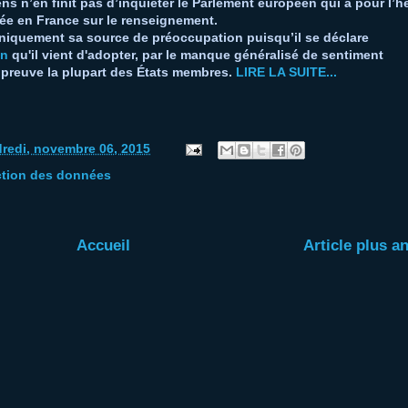
s n’en finit pas d’inquiéter le Parlement européen qui a pour l’h
ptée en France sur le renseignement.
s uniquement sa source de préoccupation puisqu’il se déclare
on
qu'il vient d'adopter, par le manque généralisé de sentiment
t preuve la plupart des États membres.
LIRE LA SUITE...
redi, novembre 06, 2015
ction des données
Accueil
Article plus a