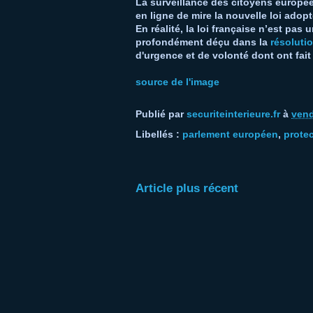
La surveillance des citoyens européen
en ligne de mire la nouvelle loi ado
En réalité, la loi française n’est pa
profondément déçu dans la
résoluti
d'urgence et de volonté dont ont fai
source de l'image
Publié par
securiteinterieure.fr
à
vend
Libellés :
parlement européen
,
prote
Article plus récent