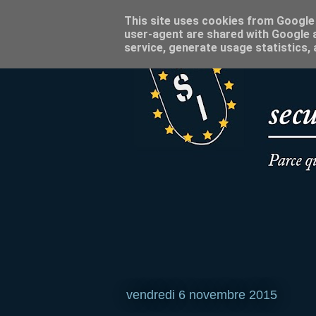
This site uses cookies from Google t
user-agent are shared with Google a
service, generate usage statistics,
vendredi 6 novembre 2015