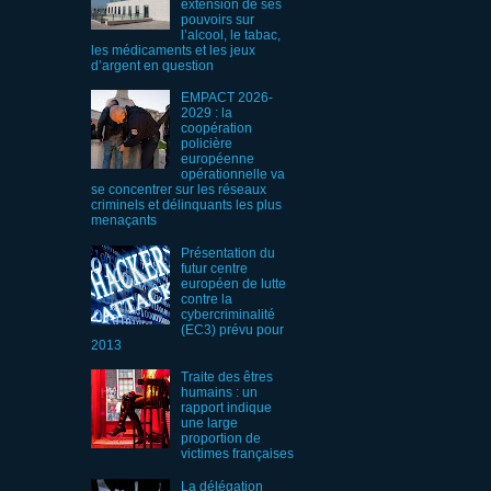
extension de ses
pouvoirs sur
l’alcool, le tabac,
les médicaments et les jeux
d’argent en question
EMPACT 2026-
2029 : la
coopération
policière
européenne
opérationnelle va
se concentrer sur les réseaux
criminels et délinquants les plus
menaçants
Présentation du
futur centre
européen de lutte
contre la
cybercriminalité
(EC3) prévu pour
2013
Traite des êtres
humains : un
rapport indique
une large
proportion de
victimes françaises
La délégation