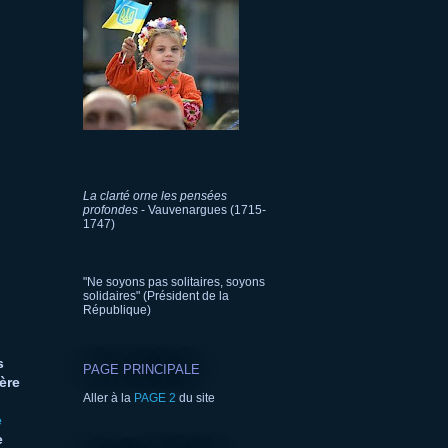
La clarté orne les pensées
profondes
- Vauvenargues (1715-
1747)
"Ne soyons pas solitaires, soyons
solidaires" (Président de la
République)
s
PAGE PRINCIPALE
ère
Aller à la
PAGE 2
du site
e
e