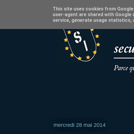
This site uses cookies from Google t
user-agent are shared with Google a
service, generate usage statistics,
mercredi 28 mai 2014