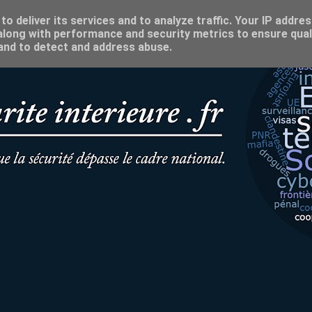
o deliver its services and to analyze traffic. Your IP addre
long with performance and security metrics to ensure qual
 and to detect and address abuse.