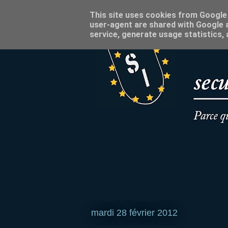
This site uses cookies from Google t
user-agent are shared with Google a
service, generate usage statistics,
mardi 28 février 2012