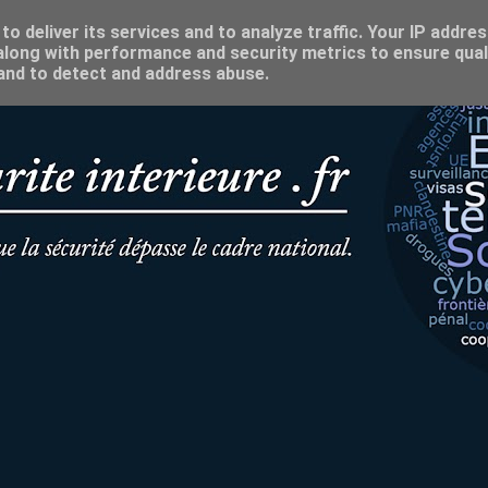
o deliver its services and to analyze traffic. Your IP addre
long with performance and security metrics to ensure qual
 and to detect and address abuse.