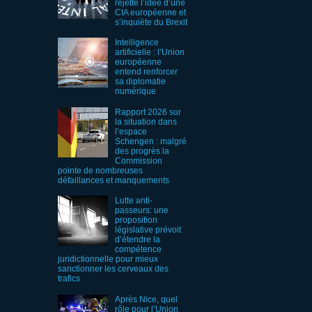
rejette l’idée d’une
CIA européenne et
s’inquiète du Brexit
Intelligence
artificielle : l’Union
européenne
entend renforcer
sa diplomatie
numérique
Rapport 2026 sur
la situation dans
l’espace
Schengen : malgré
des progrès la
Commission
pointe de nombreuses
défaillances et manquements
Lutte anti-
passeurs: une
proposition
législative prévoit
d’étendre la
compétence
juridictionnelle pour mieux
sanctionner les cerveaux des
trafics
Après Nice, quel
rôle pour l’Union