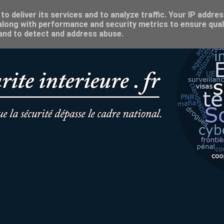
o deliver its services and to analyze traffic. Your IP addre
long with performance and security metrics to ensure qual
 and to detect and address abuse.