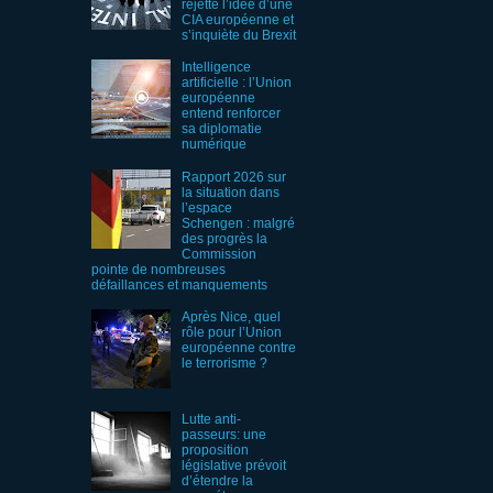
rejette l’idée d’une
CIA européenne et
s’inquiète du Brexit
Intelligence
artificielle : l’Union
européenne
entend renforcer
sa diplomatie
numérique
Rapport 2026 sur
la situation dans
l’espace
Schengen : malgré
des progrès la
Commission
pointe de nombreuses
défaillances et manquements
Après Nice, quel
rôle pour l’Union
européenne contre
le terrorisme ?
Lutte anti-
passeurs: une
proposition
législative prévoit
d’étendre la