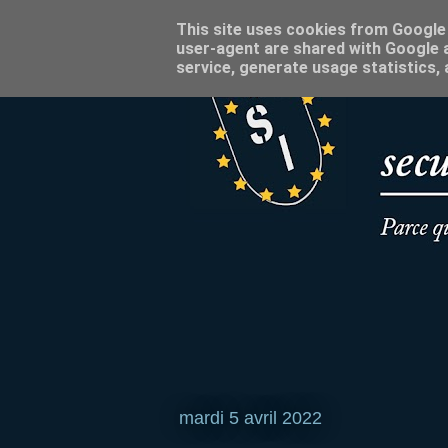
This site uses cookies from Google t
user-agent are shared with Google a
service, generate usage statistics,
mardi 5 avril 2022