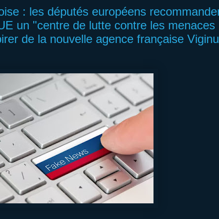
inoise : les députés européens recommande
l'UE un "centre de lutte contre les menaces
pirer de la nouvelle agence française Vigin