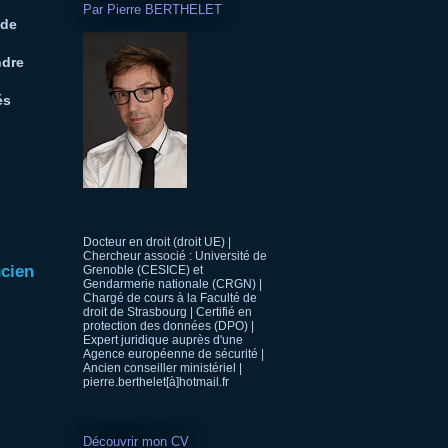
Par Pierre BERTHELET
nde
ndre
és
Docteur en droit (droit UE) |
Chercheur associé : Université de
ncien
Grenoble (CESICE) et
Gendarmerie nationale (CRGN) |
Chargé de cours à la Faculté de
droit de Strasbourg | Certifié en
protection des données (DPO) |
Expert juridique auprès d'une
Agence européenne de sécurité |
Ancien conseiller ministériel |
pierre.berthelet[à]hotmail.fr
Découvrir mon CV