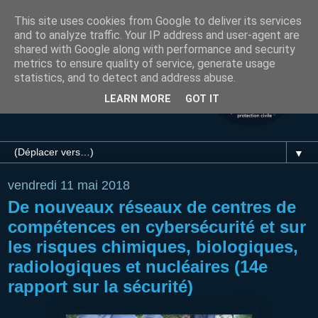
This site uses cookies from Google to deliver its services
and to analyze traffic. Your IP address and user-agent are
shared with Google along with performance and security
metrics to ensure quality of service, generate usage
statistics, and to detect and address abuse.
LEARN MORE
GOT IT
▼
vendredi 11 mai 2018
De nouveaux réseaux de centres de
compétences en cybersécurité et sur
les risques chimiques, biologiques,
radiologiques et nucléaires (14e
rapport sur la sécurité)